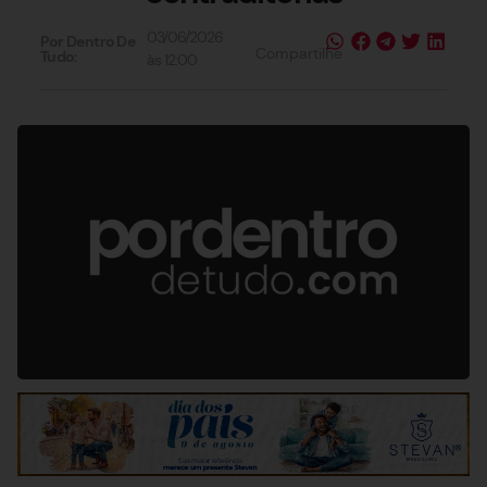
03/06/2026
Por Dentro De
Compartilhe
Tudo:
às
12:00