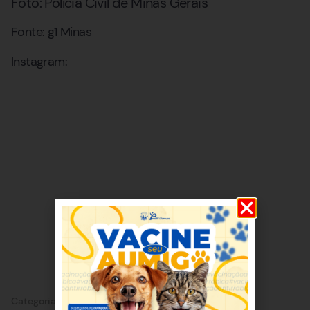
Foto: Polícia Civil de Minas Gerais
Fonte: g1 Minas
Instagram:
Categorias:
Lagoa Santa