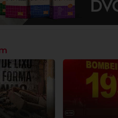
ém
BETIM