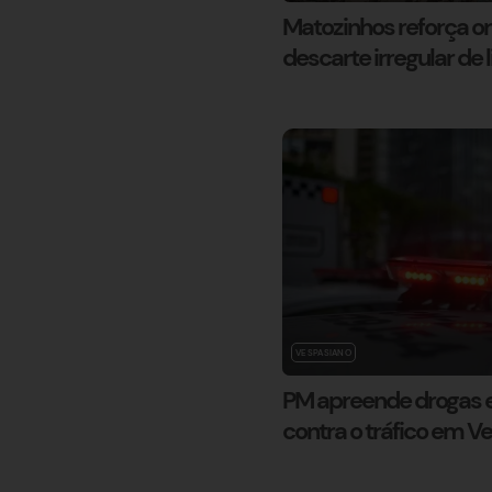
Matozinhos reforça o
descarte irregular de l
VESPASIANO
PM apreende drogas e
contra o tráfico em V