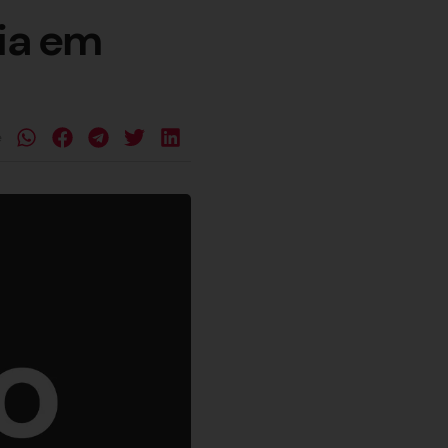
dia em
e