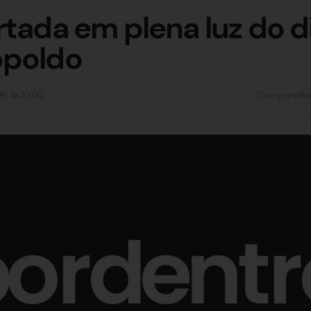
rtada em plena luz do 
opoldo
26
às
10:00
Compartilh