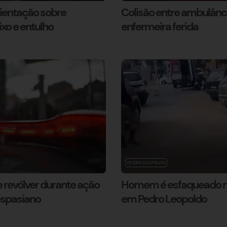
rientação sobre
Colisão entre ambulânc
ixo e entulho
enfermeira ferida
PEDRO LEOPOLDO
 revólver durante ação
Homem é esfaqueado n
espasiano
em Pedro Leopoldo