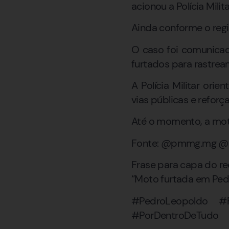
acionou a Polícia Milita
Ainda conforme o regi
O caso foi comunicado
furtados para rastrea
A Polícia Militar or
vias públicas e refor
Até o momento, a moto
Fonte: @pmmg.mg @po
Frase para capa do ree
“Moto furtada em Ped
#PedroLeopoldo #F
#PorDentroDeTudo