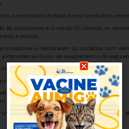
r.
stro, a motocicleta furtada é uma Honda Bros verme
 às autoridades e o veículo foi inserido no sistem
mento e buscas.
ienta moradores a redobrarem os cuidados com veí
ça a importância do uso de equipamentos de seguran
cicleta não havia sido localizada.
liciamilitardeminasgerais
ls:
ro Leopoldo”
urto #Moto #PolíciaMilitar #MinasGerais #