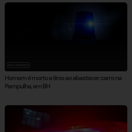
BELO HORIZONTE
Homem é morto a tiros ao abastecer carro na
Pampulha, em BH