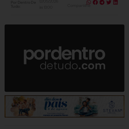
12/05/2026
Por Dentro De
Compartilhe
Tudo:
às
13:00