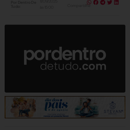
11/09/2025
Por Dentro De
Compartilhe
Tudo:
às
15:00