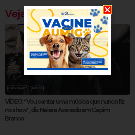
Veja também
CAPIM BRANCO
NOTÍCIA
VÍDEO: “Vou cantar uma música que nunca fiz
no show”, diz Naiara Azevedo em Capim
Branco