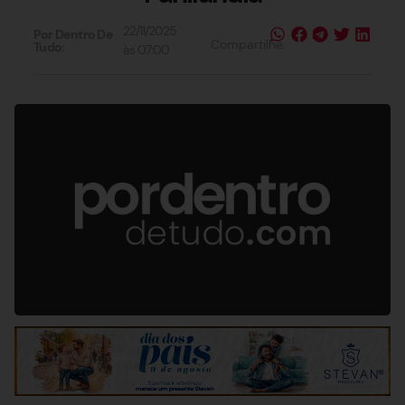
22/11/2025
Por Dentro De
Compartilhe
Tudo:
às
07:00