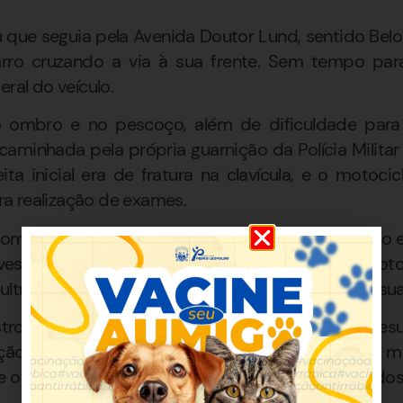
u que seguia pela Avenida Doutor Lund, sentido Belo
rro cruzando a via à sua frente. Sem tempo para 
eral do veículo.
 ombro e no pescoço, além de dificuldade par
encaminhada pela própria guarnição da Polícia Milit
ta inicial era de fratura na clavícula, e o motoc
a realização de exames.
tomóvel informou que havia parado no cruzamento e
avessar a avenida. Segundo seu relato, a motoc
ltrapassar um caminhão, o que teria dificultado sua 
egistrou a ocorrência e apontou como causa pre
ação de parada obrigatória. A perícia foi acionada
o local já havia sido alterado antes da chegada dos 