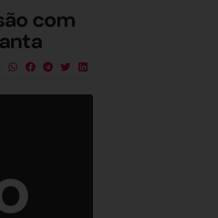
isão com
Santa
e