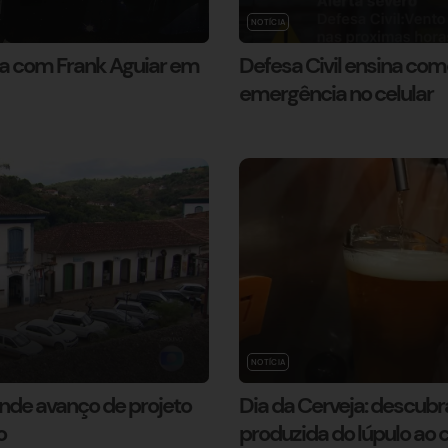
NOTÍCIA
a com Frank Aguiar em
Defesa Civil ensina com
emergência no celular
NOTÍCIA
nde avanço de projeto
Dia da Cerveja: descub
o
produzida do lúpulo ao 