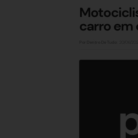
Motocicli
carro em
20/06/20
Por Dentro De Tudo: