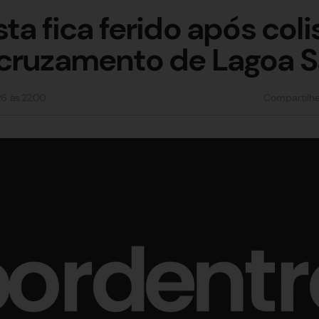
sta fica ferido após col
 cruzamento de Lagoa 
26
às
22:00
Compartilh