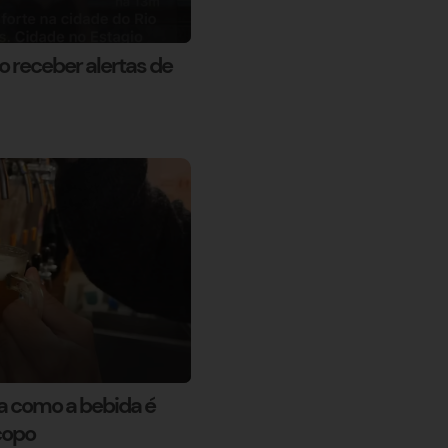
o receber alertas de
ra como a bebida é
copo