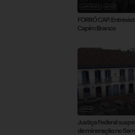
CAPIM BRANCO
NOTÍCIA
FORRÓ CAP: Entrevist
Capim Branco
NOTÍCIA
Justiça Federal suspe
de mineração no Serr