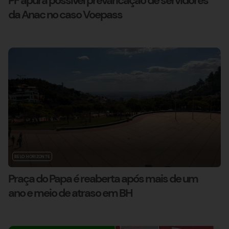
PF apura possível prevaricação de servidores
da Anac no caso Voepass
BELO HORIZONTE
Praça do Papa é reaberta após mais de um
ano e meio de atraso em BH