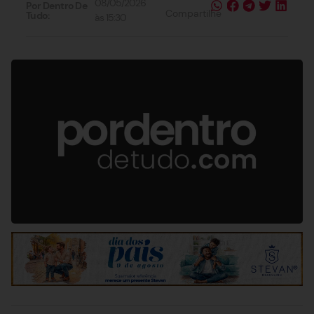
08/05/2026
Por Dentro De
Compartilhe
Tudo:
às
15:30