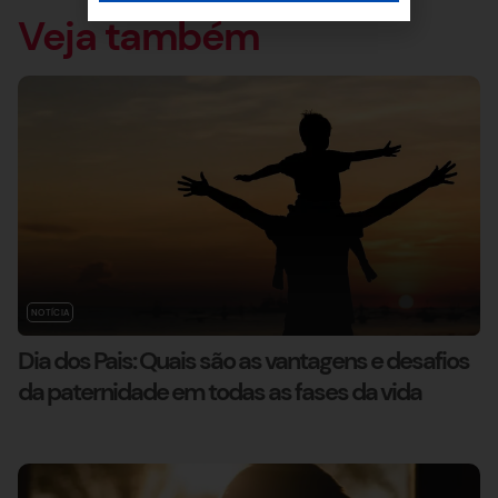
Veja também
NOTÍCIA
Dia dos Pais: Quais são as vantagens e desafios
da paternidade em todas as fases da vida