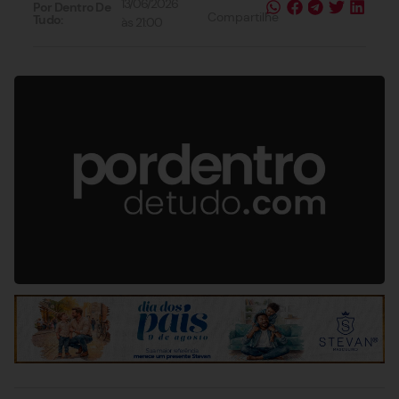
13/06/2026
Por Dentro De
Compartilhe
Tudo:
às
21:00