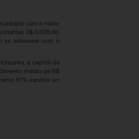
município com a maior
ionantes R$ 6.929,48.
ém se sobressai com o
.
rizonte, a capital de
endimento médio de R$
imento 67% superior ao