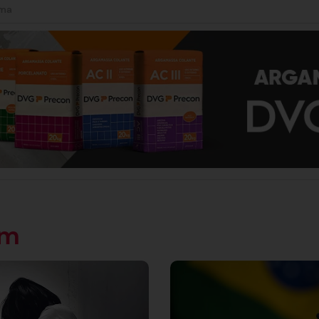
ima
ém