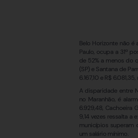
Belo Horizonte não é 
Paulo, ocupa a 31ª p
de 52% a menos do qu
(SP) e Santana de Pa
6.167,10 e R$ 6.081,35
A disparidade entre 
no Maranhão, é alar
6.929,48, Cachoeira 
9,14 vezes ressalta a
municípios superam q
um salário mínimo.