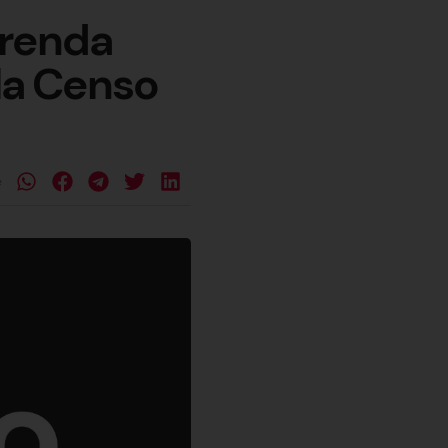
 renda
ela Censo
e