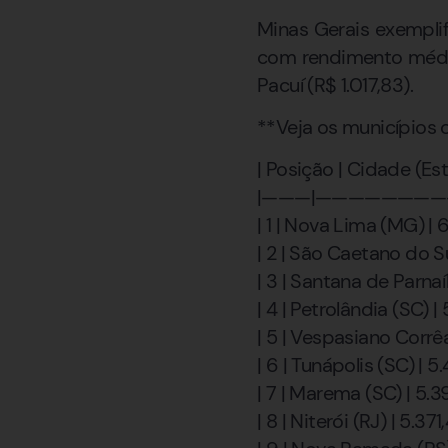
Minas Gerais exempli
com rendimento médio
Pacuí (R$ 1.017,83).
**Veja os municípios 
| Posição | Cidade (E
|———|————————
| 1 | Nova Lima (MG) | 
| 2 | São Caetano do Sul
| 3 | Santana de Parnaí
| 4 | Petrolândia (SC) |
| 5 | Vespasiano Corrêa
| 6 | Tunápolis (SC) | 5.
| 7 | Marema (SC) | 5.3
| 8 | Niterói (RJ) | 5.371