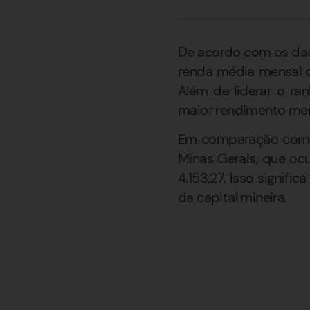
De acordo com os dad
renda média mensal d
Além de liderar o ra
maior rendimento mens
Em comparação com gr
Minas Gerais, que oc
4.153,27. Isso signif
da capital mineira.