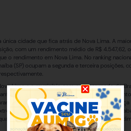
a única cidade que fica atrás de Nova Lima. A maior
osição, com um rendimento médio de R$ 4.547,62, o
e o rendimento em Nova Lima. No ranking naciona
rnaíba (SP) ocupam a segunda e terceira posições, 
, respectivamente.
Nova Lima e o município com a menor renda do Bras
mante. Enquanto Nova Lima registra um rendiment
Grande apresenta apenas R$ 758,51. Essa diferen
 extrema desigualdade de renda no mercado de trabal
uatro salários mínimos, enquanto 520 têm rendim