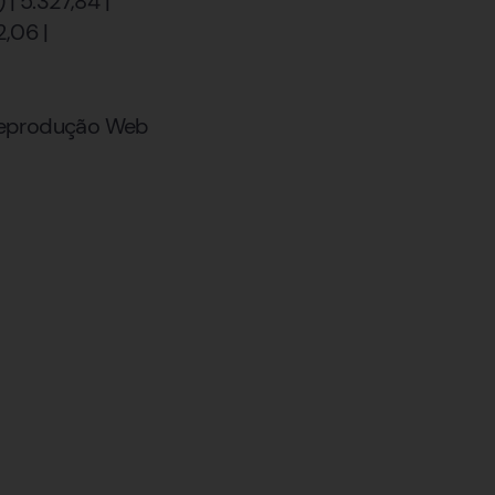
| 5.327,84 |
2,06 |
/ Reprodução Web