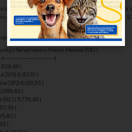
fica essa polarização de renda, com Nova Lima no t
 abaixo do salário mínimo, como Luislândia (R$ 1.
com as maiores rendas do trabalho:**
stado) | Rendimento Médio Mensal (R$) |
-|——————————-|
6.929,48 |
 (SP)| 6.167,10 |
ba (SP)| 6.081,35 |
 5.989,43 |
 (RS) | 5.779,48 |
417,39 |
95,40 |
,43 |