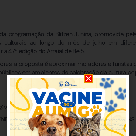
e da programação da Blitzen Junina, promovida pela 
es culturais ao longo do mês de julho em difer
r a 47ª edição do Arraial de Belô.
res, a proposta é aproximar moradores e turistas d
úblicos em ambientes de celebração da cultura pop
@belotur
ENDE PASSAGEIROS NO AEROPORTO DE CONFINS