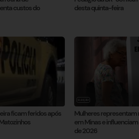
enta custos do
desta quinta-feira
ELEIÇÃO
eira ficam feridos após
Mulheres representam m
 Matozinhos
em Minas e influenciam 
de 2026