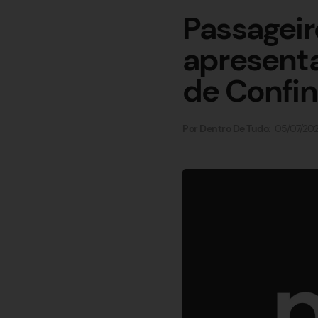
Passagei
apresenta
de Confin
05/07/20
Por Dentro De Tudo: