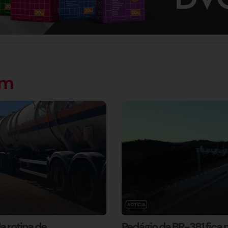
ém
NOTÍCIA
 rotina de
Pedágio da BR-381 fica m