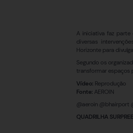
A iniciativa faz part
diversas intervençõ
Horizonte para divulga
Segundo os organizado
transformar espaços p
Vídeo:
Reprodução
Fonte:
AEROIN
@aeroin @bhairport 
QUADRILHA SURPRE