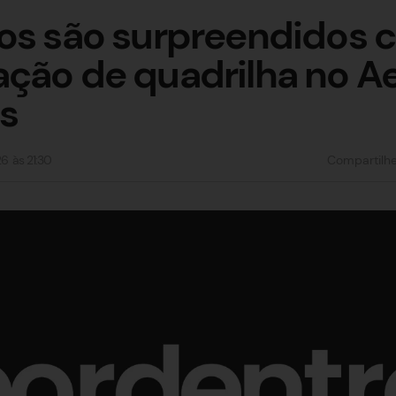
ros são surpreendidos 
ção de quadrilha no A
s
26
às
21:30
Compartilh