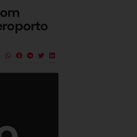
com
eroporto
e