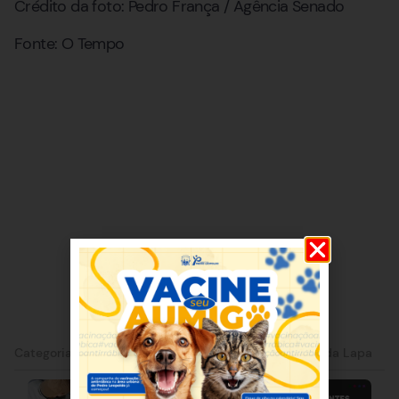
Crédito da foto: Pedro França / Agência Senado
Fonte: O Tempo
Categorias:
Lagoa Santa
|
Pedro Leopoldo
|
São José da Lapa