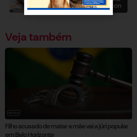
Veja também
NOTÍCIA
Filho acusado de matar a mãe vai a júri popular
em Belo Horizonte