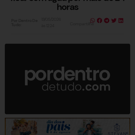
horas
13/05/2026
Por Dentro De
Compartilhe
Tudo:
às
12:24