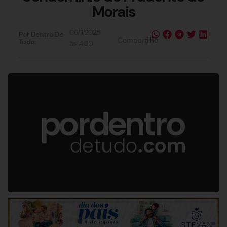
Morais
06/11/2025
Por Dentro De
Compartilhe
Tudo:
às
14:00