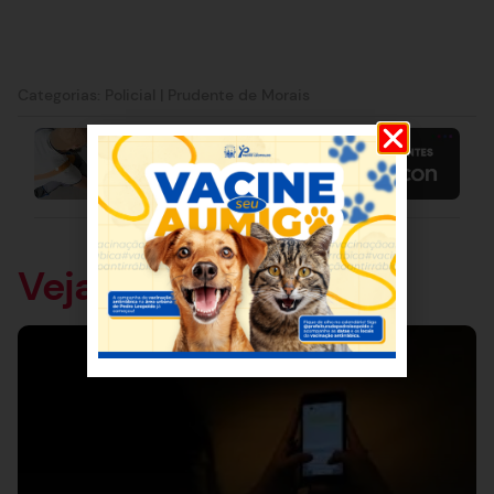
Categorias:
Policial
|
Prudente de Morais
Veja também