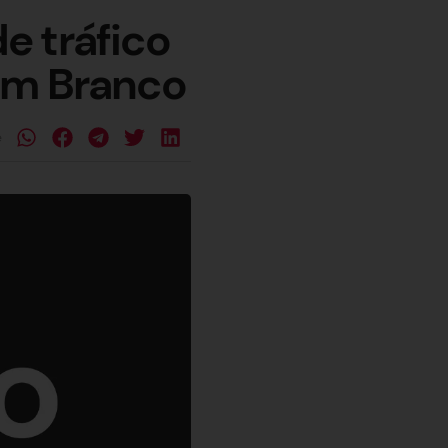
de tráfico
im Branco
e