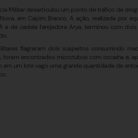
ia Militar desarticulou um ponto de tráfico de dro
e Nova, em Capim Branco. A ação, realizada por eq
e da cadela farejadora Arya, terminou com doi
do.
litares flagraram dois suspeitos consumindo mac
 foram encontrados microtubos com cocaína e, a
am em um lote vago uma grande quantidade de ent
co.