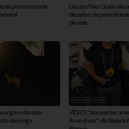
outras pessoas pode
Dia dos Pais: Quais são 
ocional
desafios da paternidad
da vida
CAPIM BRANCO
NOTÍCIA
 a origem da data
VÍDEO: “Vou cantar um
neste domingo
fiz no show”, diz Naiar
Branco