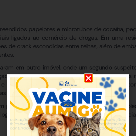
reendidos papelotes e microtubos de cocaína, ped
ais ligados ao comércio de drogas. Em uma resid
es de crack escondidas entre telhas, além de embal
entes.
nuaram em outro imóvel, onde um segundo suspeito
çado pelos policiais. No local, foram encontrados 
e materiais usados no tráfico. Conforme a ocor
as apreendidas.
 presos por tráfico de drogas, enquanto o adole
álogo ao tráfico. Todos foram encaminhados à Polícia 