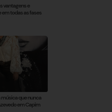
as vantagens e
e em todas as fases
a música que nunca
a Azevedo em Capim