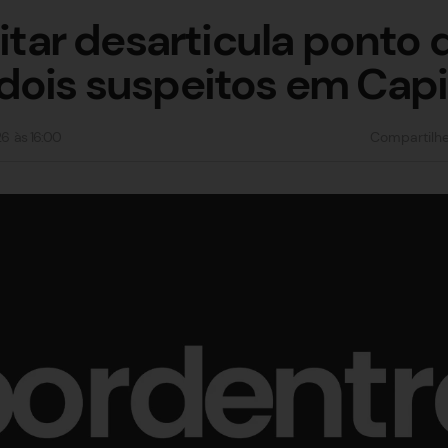
litar desarticula ponto 
dois suspeitos em Cap
26
às
16:00
Compartilh