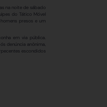
gas na noite de sábado
uipes do Tático Móvel
s homens presos e um
onha em via pública.
pós denúncia anônima,
orpecentes escondidos