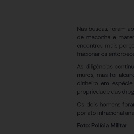
Nas buscas, foram ap
de maconha e materi
encontrou mais porçõ
fracionar os entorpec
As diligências conti
muros, mas foi alcan
dinheiro em espécie 
propriedade das drog
Os dois homens foram
por ato infracional an
Foto: Polícia Militar