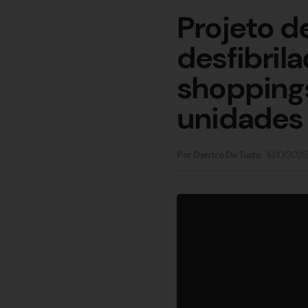
Projeto d
desfibril
shoppings
unidades
16/10/2025
Por Dentro De Tudo: