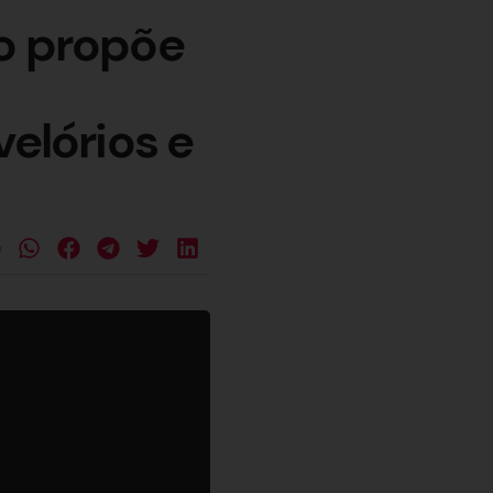
do propõe
velórios e
e