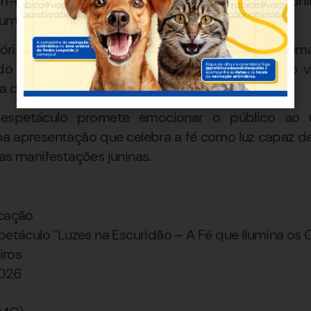
m-branquense e reforça o compromisso da quadri
mes e dos valores que moldam a cultura local.
tória, Os Mandioqueiros consolidaram-se como uma 
do o sentimento de pertencimento e mantendo vi
a da região.
espetáculo promete emocionar o público ao un
ma apresentação que celebra a fé como luz capaz de
das manifestações juninas.
ucação
spetáculo “Luzes na Escuridão – A Fé que Ilumina os
iros
2026