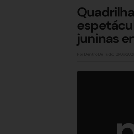
Quadrilha
espetácul
juninas 
21/06/202
Por Dentro De Tudo: