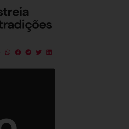
treia
 tradições
e