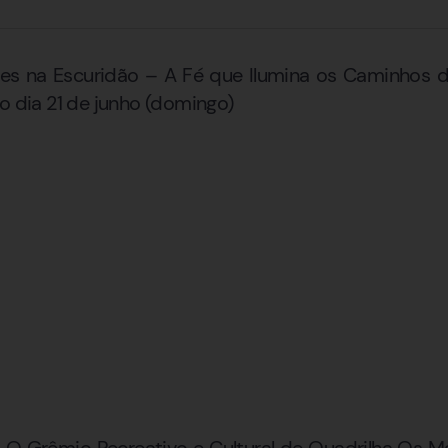
es na Escuridão – A Fé que Ilumina os Caminhos d
o dia 21 de junho (domingo)
O Grêmio Recreativo e Cultural de Quadrilha Os M