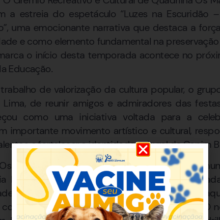
a estreia do espetáculo “Luzes na Escuridão –
”, uma emocionante narrativa que destaca a forç
ade e como elemento fundamental na preservação d
arca o início desta temporada acontece no próxim
 da Educação.
trabalho de valorização da cultura popular, o gru
 Lima, de reunir amigos e admiradores das festa
ou como uma iniciativa voltada para a celeb
 importante movimento artístico e cultural, respon
lentos e fortalecer a identidade cultural de Capim B
Os Mandioqueiros” representa a essência do muni
ia local. Como primeira quadrilha junina estiliza
de que traduzisse suas raízes e homenageasse aqu
 comunidade por meio do trabalho no campo. O n