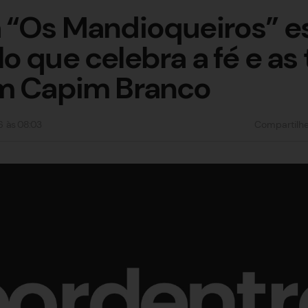
 “Os Mandioqueiros” es
o que celebra a fé e as
em Capim Branco
6
às
08:03
Compartilh