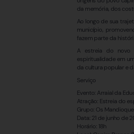
origens do povo capi
da memória, dos costu
Ao longo de sua traje
município, promoven
fazem parte da históri
A estreia do novo 
espiritualidade em u
da cultura popular e 
Serviço
Evento: Arraial da Ed
Atração: Estreia do e
Grupo: Os Mandioque
Data: 21 de junho de 
Horário: 18h