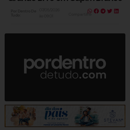
07/05/2026
Por Dentro De
Compartilhe
Tudo:
às
09:01