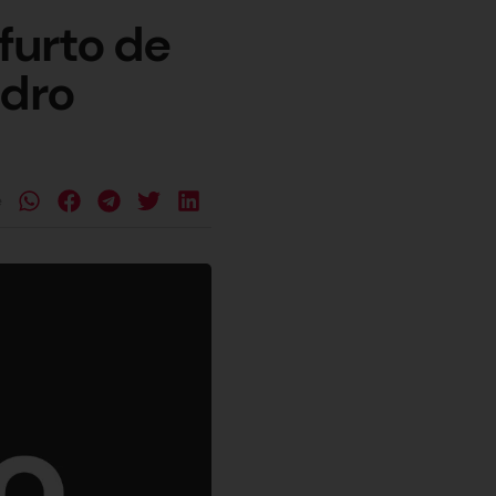
furto de
edro
e