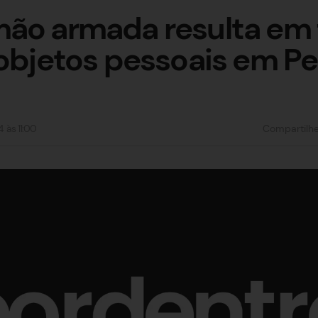
ão armada resulta em 
 objetos pessoais em P
4
às
11:00
Compartilh