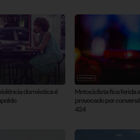
VESPASIANO
iolência doméstica é
Motociclista fica ferida
opoldo
provocado por conversã
424