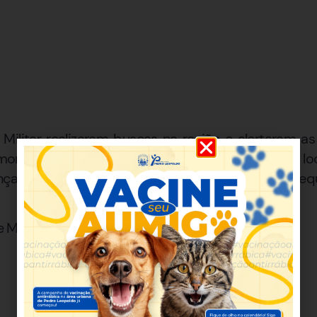
 Militar realizaram buscas na região e alertaram 
 momento, o veículo e os criminosos não foram lo
nça da área foram verificadas, porém, os eq
de Minas Gerais