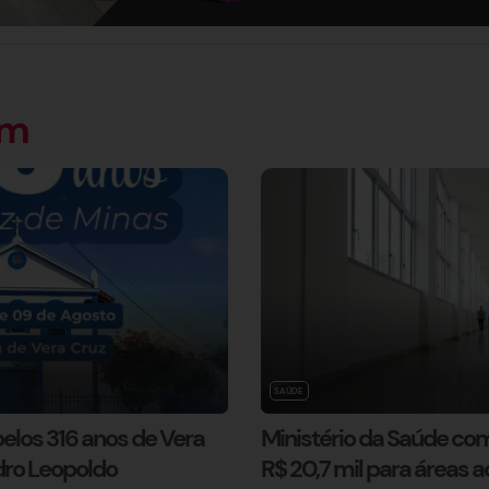
ém
SAÚDE
elos 316 anos de Vera
Ministério da Saúde com
dro Leopoldo
R$ 20,7 mil para áreas a