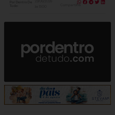
23/06/2026
Por Dentro De
Compartilhe
Tudo:
às
13:00