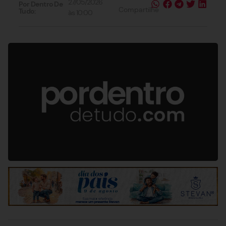
27/05/2026
Por Dentro De
Compartilhe
Tudo:
às
10:00