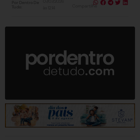
07/07/2026
Por Dentro De
Compartilhe
Tudo:
às
12:14