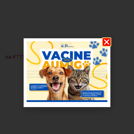
via
IFTTT