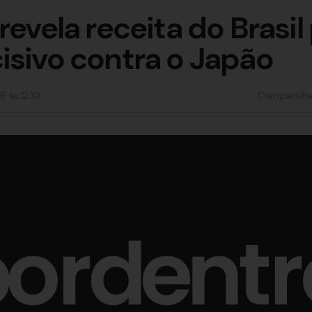
revela receita do Brasil
isivo contra o Japão
26
às
12:30
Compartilh