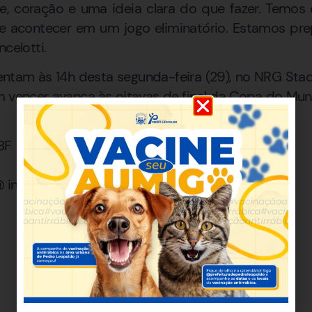
, coração e uma ideia clara do que fazer. Temos
 acontecer em um jogo eliminatório. Estamos pr
celotti.
rentam às 14h desta segunda-feira (29), no NRG St
 vencer avança às oitavas de final da Copa do Mun
BF
 informado