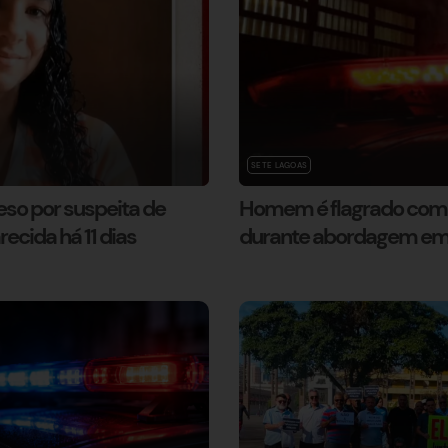
SETE LAGOAS
so por suspeita de
Homem é flagrado com 
cida há 11 dias
durante abordagem em