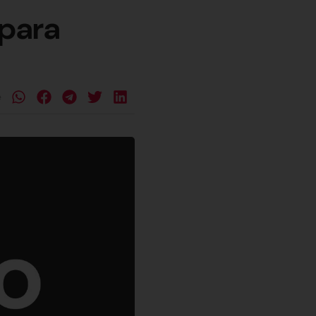
 para
e