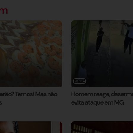
ém
NOTÍCIA
marão? Temos! Mas não
Homem reage, desarma
s
evita ataque em MG