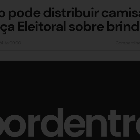
 pode distribuir camis
iça Eleitoral sobre brin
24
às
09:00
Compartilh