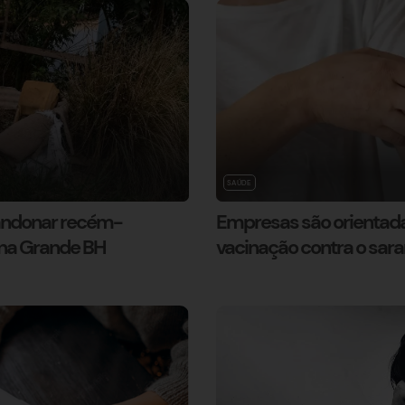
SAÚDE
andonar recém-
Empresas são orientadas
 na Grande BH
vacinação contra o sa