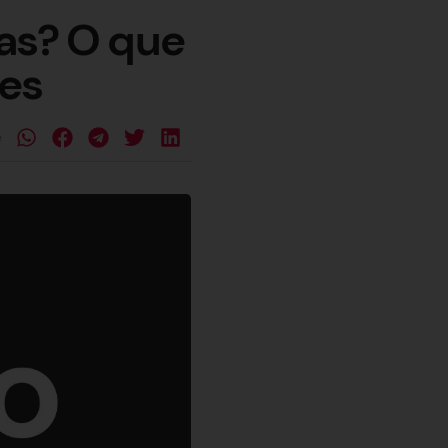
as? O que
des
e