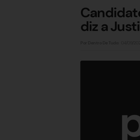
Candidato
diz a Just
04/09/20
Por Dentro De Tudo: