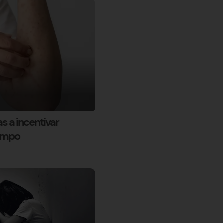
 a incentivar
rampo