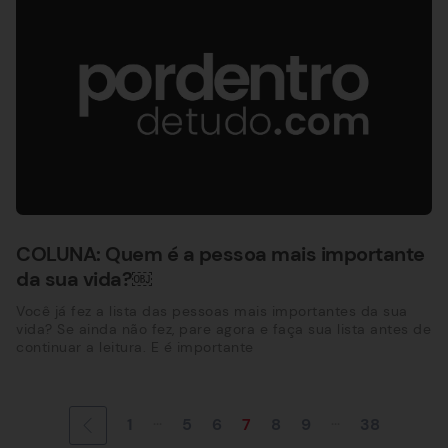
COLUNA: Quem é a pessoa mais importante
da sua vida?￼
Você já fez a lista das pessoas mais importantes da sua
vida? Se ainda não fez, pare agora e faça sua lista antes de
continuar a leitura. E é importante
...
...
1
5
6
7
8
9
38