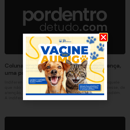
Coluna Família em Construção: Indiferença,
uma prática comum que agride￼
Indiferença Significado: estado de tranquilidade daquele
que não se envolve com as situações; falta de interesse, de
atenção, de cuidado, de consideração; descaso; desdém.
A indiferença é um sentimento que machuca. Ela