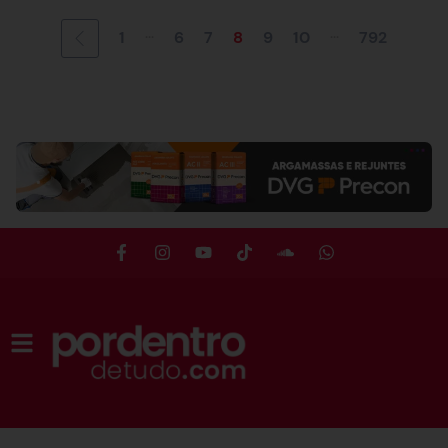
...
...
1
6
7
8
9
10
792