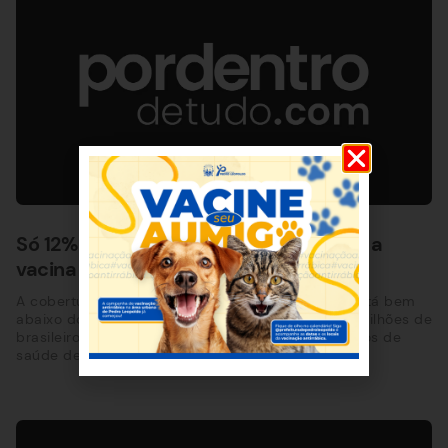
Só 12% dos brasileiros aptos tomaram a
vacina bivalente contra Covid
A cobertura da vacina bivalente contra a Covid está bem
abaixo do esperado no país. Apenas 12% dos 63 milhões de
brasileiros aptos a se vacinar procuraram os postos de
saúde desde