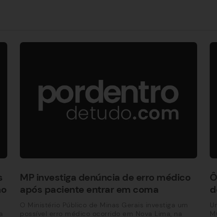
s
MP investiga denúncia de erro médico
Ô
no
após paciente entrar em coma
d
O Ministério Público de Minas Gerais investiga um
Um
a
possível erro médico ocorrido em Nova Lima, na
MG