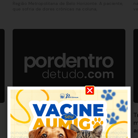
Região Metropolitana de Belo Horizonte. A paciente,
na
que sofria de dores crônicas na coluna,
ve
Apostador de Nova Lima acerta as seis
T
dezenas da Mega Sena
m
a
Na noite desta terça-feira (31), o sorteio da Mega da
Virada 2024 consagrou oito apostas vencedoras,