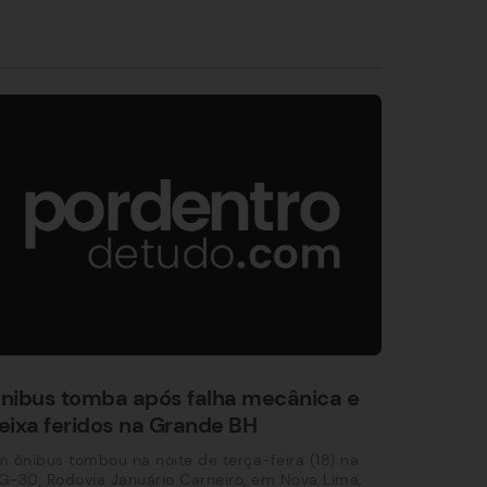
nibus tomba após falha mecânica e
eixa feridos na Grande BH
 ônibus tombou na noite de terça-feira (18) na
-30, Rodovia Januário Carneiro, em Nova Lima,