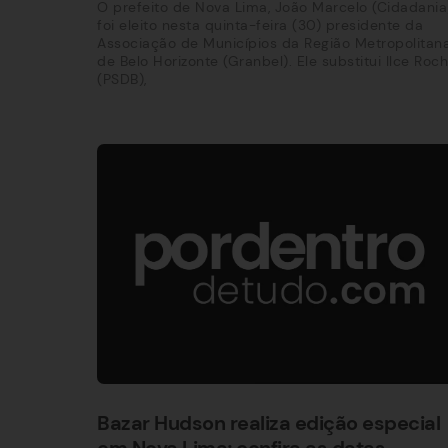
O prefeito de Nova Lima, João Marcelo (Cidadania)
foi eleito nesta quinta-feira (30) presidente da
Associação de Municípios da Região Metropolitan
de Belo Horizonte (Granbel). Ele substitui Ilce Roc
(PSDB),
Bazar Hudson realiza edição especial
em Nova Lima; confira as datas