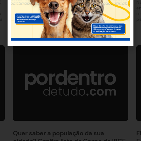
,
Na
que vão dividir o prêmio recorde de R$
e
635.486.165,38, o maior já registrado na
a
re
ha
pe
Quer saber a população da sua
F
cidade? Confira lista do Censo do IBGE
E