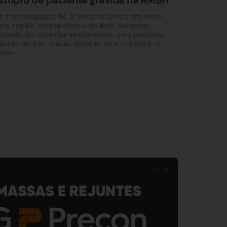
 fisioterapeuta de 31 anos foi preso em Nova
ma, região metropolitana de Belo Horizonte,
cusado de violentar sexualmente uma paciente
ávida de três meses durante uma consulta. O
buso