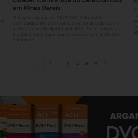
em Minas Gerais
Um
Li
Minas Gerais possui 21.322.691 habitantes
de
a
distribuídos em 853 municípios, de acordo com o
gr
último Censo divulgado pelo IBGE. Belo Horizonte é
a
a cidade mais populosa do estado, com 2.416.339
habitantes,
...
1
3
4
5
6
7