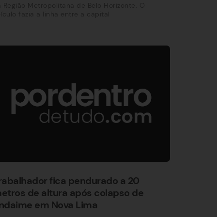
 Região Metropolitana de Belo Horizonte. O
ículo fazia a linha entre a capital
rabalhador fica pendurado a 20
etros de altura após colapso de
ndaime em Nova Lima