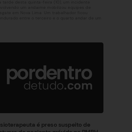
 tarde desta quinta-feira (10), um incidente
nvolvendo um andaime mobilizou equipes de
sgate em Nova Lima. Um trabalhador ficou
ndurado entre o terceiro e o quarto andar de um
isioterapeuta é preso suspeito de
stupro de paciente grávida na RMBH