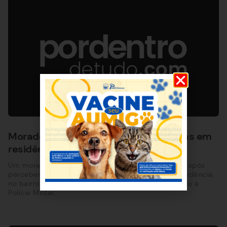
Morador denuncia furto de duas gaiolas em
residência de Pedro Leopoldo
Um morador de 58 anos registrou uma ocorrência após
perceber o furto de duas gaiolas vazias de sua residência,
no bairro Doutor Lund, em Pedro Leopoldo. Segundo a
Polícia Militar,