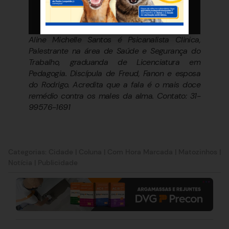
Aline Michelle Santos é Psicanalista Clinica,
Palestrante na área de Saúde e Segurança do
Trabalho, graduanda de Licenciatura em
Pedagogia. Discípula de Freud, Fanon e esposa
do Rodrigo. Acredita que a fala é o mais doce
remédio contra os males da alma. Contato: 31-
99576-1691
Categorias:
Cidade
|
Coluna
|
Com Hora Marcada
|
Matozinhos
|
Notícia
|
Publicidade