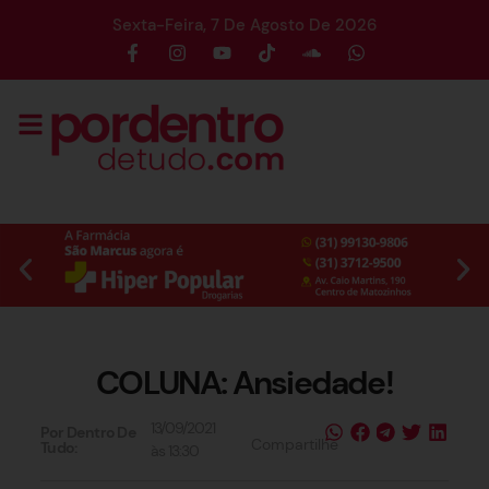
Sexta-Feira, 7 De Agosto De 2026
COLUNA: Ansiedade!
13/09/2021
Por Dentro De
Compartilhe
Tudo:
às
13:30