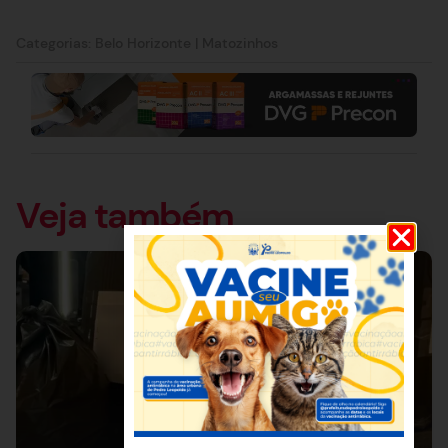
Categorias:
Belo Horizonte
|
Matozinhos
Veja também