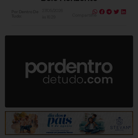
27/05/2026
Por Dentro De
Compartilhe
Tudo:
às
16:29