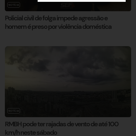
NOTÍCIA
Policial civil de folga impede agressão e
homem é preso por violência doméstica
NOTÍCIA
RMBH pode ter rajadas de vento de até 100
km/h neste sábado