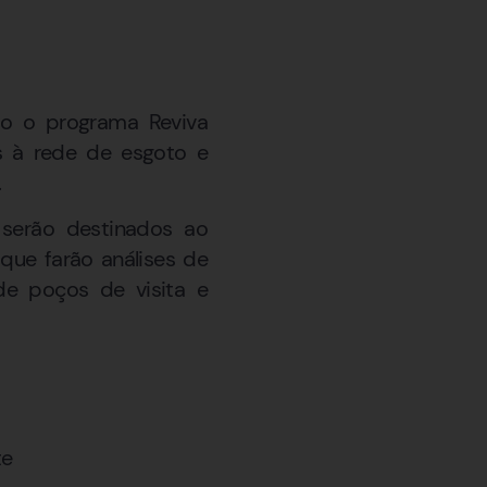
do o programa Reviva
is à rede de esgoto e
.
 serão destinados ao
que farão análises de
 de poços de visita e
te