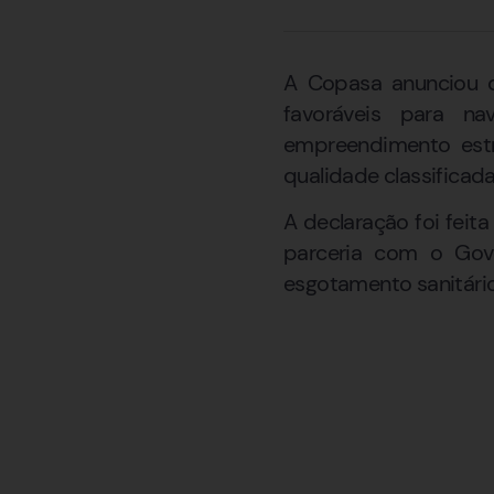
A Copasa anunciou q
favoráveis para n
empreendimento estr
qualidade classificad
A declaração foi feit
parceria com o Gov
esgotamento sanitário