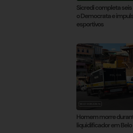
Sicredi completa seis
o Democrata e impulsi
esportivos
BELO HORIZONTE
Homem morre durant
liquidificador em Belo