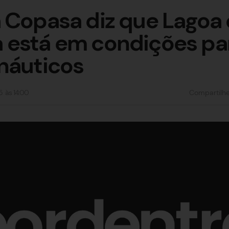
 Copasa diz que Lagoa
 está em condições pa
náuticos
5
às
14:00
Compartilh