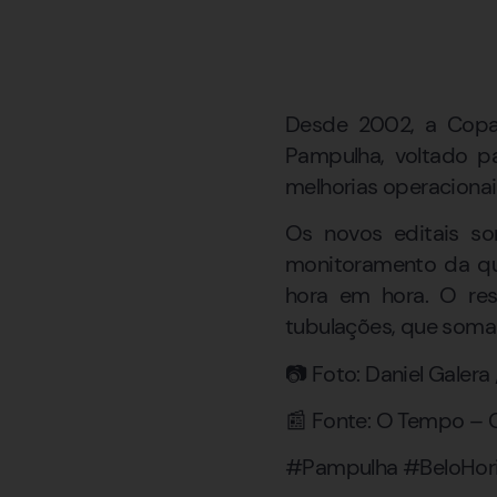
Desde 2002, a Copas
Pampulha, voltado pa
melhorias operacionai
Os novos editais so
monitoramento da qua
hora em hora. O rest
tubulações, que soma
📷 Foto: Daniel Galer
📰 Fonte: O Tempo – C
#Pampulha #BeloHor