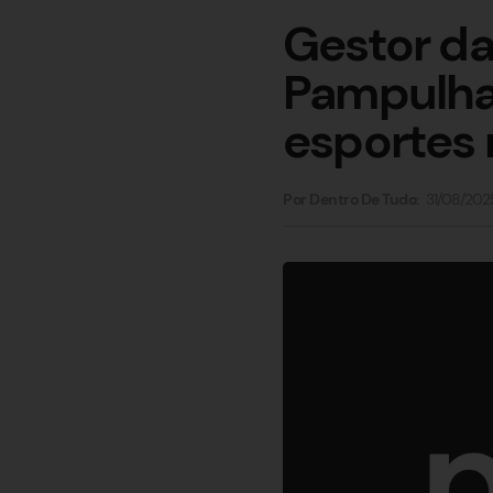
Gestor da
Pampulha
esportes 
31/08/202
Por Dentro De Tudo: