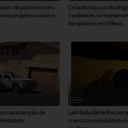
 anos de parceria com
Lei autoriza uso de dro
ona projetos sociais e
cadáveres no treinamen
farejadores em Minas
NOTÍCIA
e manutenção de
Lei Maria da Penha com
 Horizonte
marco no combate à vio