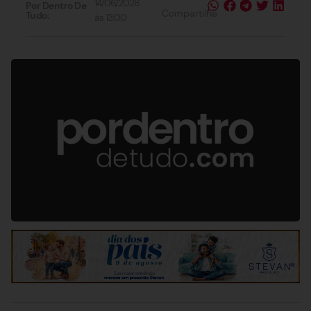
14/06/2026
Por Dentro De
Compartilhe
Tudo:
às
13:00