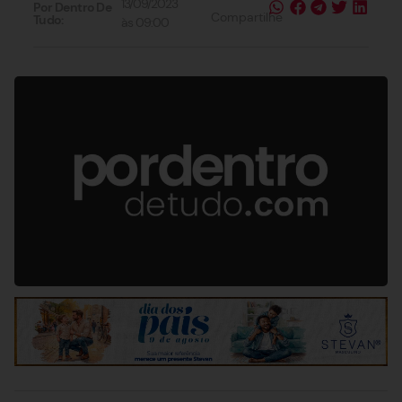
13/09/2023
Por Dentro De
Compartilhe
Tudo:
às
09:00