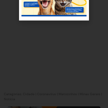
Categorias:
Cidade
|
Coronavírus
|
Matozinhos
|
Minas Gerais
|
Notícia