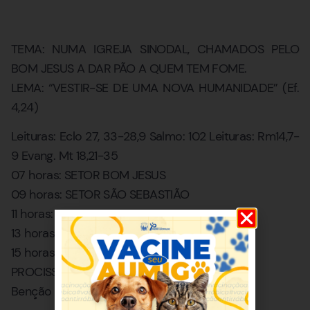
TEMA: NUMA IGREJA SINODAL, CHAMADOS PELO
BOM JESUS A DAR PÃO A QUEM TEM FOME.
LEMA: “VESTIR-SE DE UMA NOVA HUMANIDADE” (Ef.
4,24)
Leituras: Eclo 27, 33-28,9 Salmo: 102 Leituras: Rm14,7-
9 Evang. Mt 18,21-35
07 horas: SETOR BOM JESUS
09 horas: SETOR SÃO SEBASTIÃO
11 horas: SETOR NOSSA SENHORA DA PAZ
13 horas: PADRE LUIZ PAULO E BANDA
15 horas: SETOR SANTO ANTONIO
PROCISSÃO MOTORIZADA
Benção final.