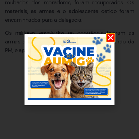
roubados dos moradores, foram recuperados. Os
materiais, as armas e o adolescente detido foram
encaminhados para a delegacia.
Os militares envolvidos na ocorrência tiveram as
armas apreendidas, como procedimento padrão da
PM, e apresentados ao comando do batalhão.