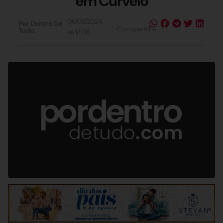
em Curvelo
06/03/2024
Por Dentro De
Compartilhe
Tudo:
às
14:08