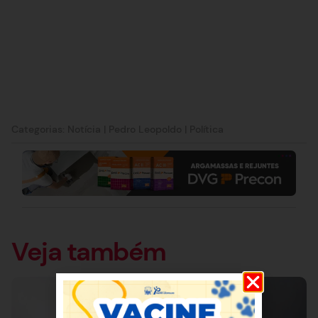
Categorias:
Notícia
|
Pedro Leopoldo
|
Política
Veja também