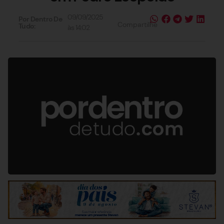
09/09/2025
Por Dentro De
Compartilhe
Tudo:
às
14:02